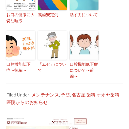
お口の健康に大
義歯安定剤
話す力について
切な唾液
口腔機能低下
「ムセ」につい
口腔機能低下症
症〜後編〜
て
について〜前
編〜
Filed Under:
メンテナンス
,
予防
,
名古屋 歯科 オオヤ歯科
医院からのお知らせ
Primary