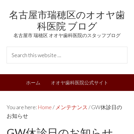
Skip
Skip
Skip
Skip
名古屋市瑞穂区のオオヤ歯
to
to
to
links
primary
content
primary
科医院 ブログ
navigation
sidebar
名古屋市 瑞穂区 オオヤ歯科医院のスタッフブログ
Header
S
Right
e
a
r
Main
ホーム
オオヤ歯科医院公式サイト
c
navigation
h
t
You are here:
Home
/
メンテナンス
/
GW休診日の
h
お知らせ
i
s
GW休診日のお知らせ