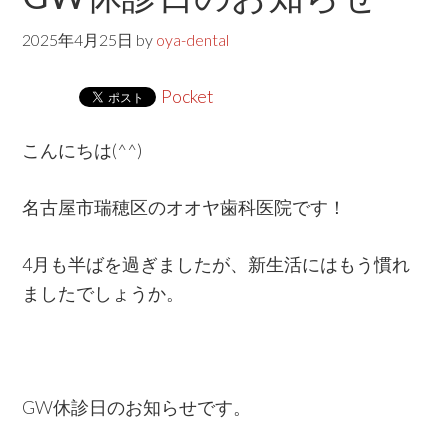
w
e
2025年4月25日
by
oya-dental
b
Pocket
s
i
こんにちは(^^)
t
e
名古屋市瑞穂区のオオヤ歯科医院です！
4月も半ばを過ぎましたが、新生活にはもう慣れ
ましたでしょうか。
GW休診日のお知らせです。