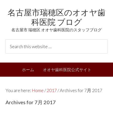
Skip
Skip
Skip
Skip
名古屋市瑞穂区のオオヤ歯
to
to
to
links
primary
content
primary
科医院 ブログ
navigation
sidebar
名古屋市 瑞穂区 オオヤ歯科医院のスタッフブログ
Header
S
Right
e
a
r
Main
ホーム
オオヤ歯科医院公式サイト
c
navigation
h
t
You are here:
Home
/
2017
/
Archives for 7月 2017
h
i
Archives for 7月 2017
s