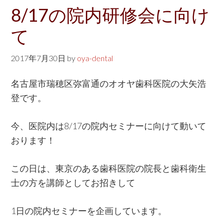
w
8/17の院内研修会に向け
e
て
b
s
2017年7月30日
by
oya-dental
i
t
名古屋市瑞穂区弥富通のオオヤ歯科医院の大矢浩
e
登です。
今、医院内は8/17の院内セミナーに向けて動いて
おります！
この日は、東京のある歯科医院の院長と歯科衛生
士の方を講師としてお招きして
1日の院内セミナーを企画しています。