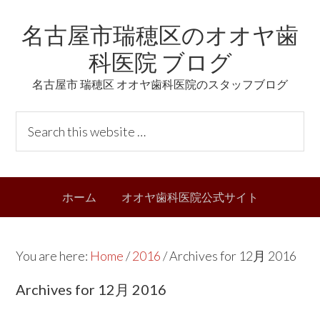
Skip
Skip
Skip
Skip
名古屋市瑞穂区のオオヤ歯
to
to
to
links
primary
content
primary
科医院 ブログ
navigation
sidebar
名古屋市 瑞穂区 オオヤ歯科医院のスタッフブログ
Header
S
Right
e
a
r
Main
ホーム
オオヤ歯科医院公式サイト
c
navigation
h
t
You are here:
Home
/
2016
/
Archives for 12月 2016
h
i
Archives for 12月 2016
s