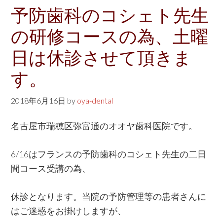
w
予防歯科のコシェト先生
e
の研修コースの為、土曜
b
s
日は休診させて頂きま
i
す。
t
e
2018年6月16日
by
oya-dental
名古屋市瑞穂区弥富通のオオヤ歯科医院です。
6/16はフランスの予防歯科のコシェト先生の二日
間コース受講の為、
休診となります。当院の予防管理等の患者さんに
はご迷惑をお掛けしますが、