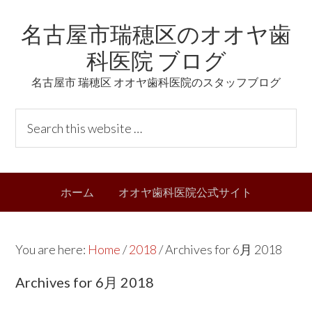
Skip
Skip
Skip
Skip
名古屋市瑞穂区のオオヤ歯
to
to
to
links
primary
content
primary
科医院 ブログ
navigation
sidebar
名古屋市 瑞穂区 オオヤ歯科医院のスタッフブログ
Header
S
Right
e
a
r
Main
ホーム
オオヤ歯科医院公式サイト
c
navigation
h
t
You are here:
Home
/
2018
/
Archives for 6月 2018
h
i
Archives for 6月 2018
s