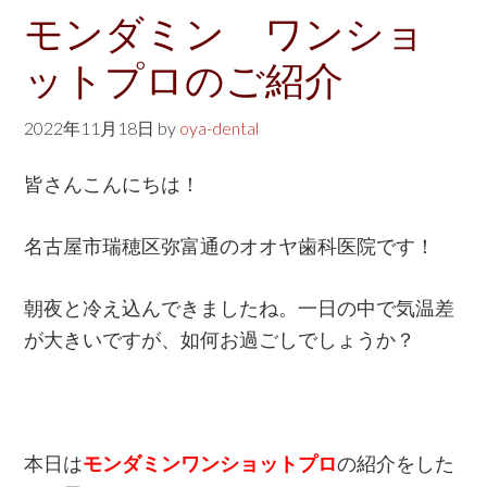
w
モンダミン ワンショ
e
ットプロのご紹介
b
s
2022年11月18日
by
oya-dental
i
t
皆さんこんにちは！
e
名古屋市瑞穂区弥富通のオオヤ歯科医院です！
朝夜と冷え込んできましたね。一日の中で気温差
が大きいですが、如何お過ごしでしょうか？
本日は
モンダミンワンショットプロ
の紹介をした