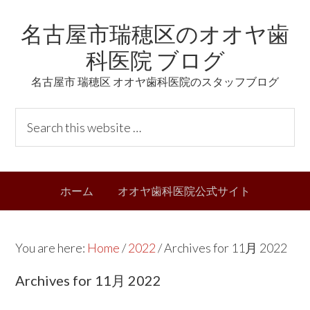
Skip
Skip
Skip
Skip
名古屋市瑞穂区のオオヤ歯
to
to
to
links
primary
content
primary
科医院 ブログ
navigation
sidebar
名古屋市 瑞穂区 オオヤ歯科医院のスタッフブログ
Header
S
Right
e
a
r
Main
ホーム
オオヤ歯科医院公式サイト
c
navigation
h
t
You are here:
Home
/
2022
/
Archives for 11月 2022
h
i
Archives for 11月 2022
s