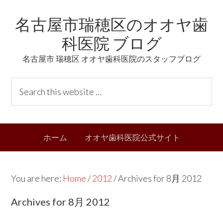
Skip
Skip
Skip
Skip
名古屋市瑞穂区のオオヤ歯
to
to
to
links
primary
content
primary
科医院 ブログ
navigation
sidebar
名古屋市 瑞穂区 オオヤ歯科医院のスタッフブログ
Header
S
Right
e
a
r
Main
ホーム
オオヤ歯科医院公式サイト
c
navigation
h
t
You are here:
Home
/
2012
/
Archives for 8月 2012
h
i
Archives for 8月 2012
s