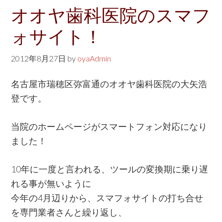
w
オオヤ歯科医院のスマフ
e
ォサイト！
b
s
2012年8月27日
by
oyaAdmin
i
t
名古屋市瑞穂区弥富通のオオヤ歯科医院の大矢浩
e
登です。
当院のホームページがスマートフォン対応になり
ました！
10年に一度と言われる、ツールの変換期に乗り遅
れる事が無いように
今年の4月辺りから、スマフォサイトの打ち合せ
を専門業者さんと繰り返し、