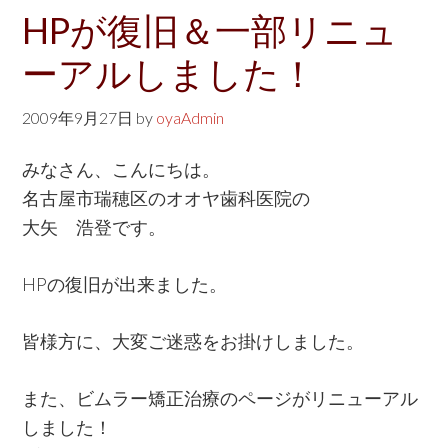
w
HPが復旧＆一部リニュ
e
ーアルしました！
b
s
2009年9月27日
by
oyaAdmin
i
t
みなさん、こんにちは。
e
名古屋市瑞穂区のオオヤ歯科医院の
大矢 浩登です。
HPの復旧が出来ました。
皆様方に、大変ご迷惑をお掛けしました。
また、ビムラー矯正治療のページがリニューアル
しました！