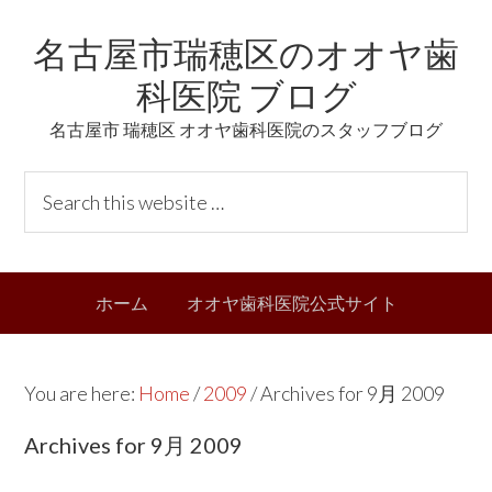
Skip
Skip
Skip
Skip
名古屋市瑞穂区のオオヤ歯
to
to
to
links
primary
content
primary
科医院 ブログ
navigation
sidebar
名古屋市 瑞穂区 オオヤ歯科医院のスタッフブログ
Header
S
Right
e
a
r
Main
ホーム
オオヤ歯科医院公式サイト
c
navigation
h
t
You are here:
Home
/
2009
/
Archives for 9月 2009
h
i
Archives for 9月 2009
s