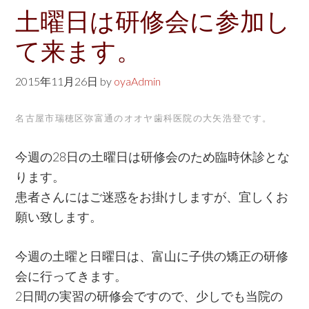
w
土曜日は研修会に参加し
e
て来ます。
b
s
2015年11月26日
by
oyaAdmin
i
t
名古屋市瑞穂区弥富通のオオヤ歯科医院の大矢浩登です。
e
今週の28日の土曜日は研修会のため臨時休診とな
ります。
患者さんにはご迷惑をお掛けしますが、宜しくお
願い致します。
今週の土曜と日曜日は、富山に子供の矯正の研修
会に行ってきます。
2日間の実習の研修会ですので、少しでも当院の