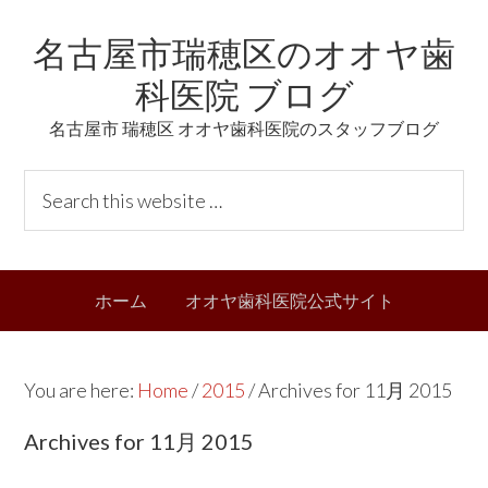
Skip
Skip
Skip
Skip
名古屋市瑞穂区のオオヤ歯
to
to
to
links
primary
content
primary
科医院 ブログ
navigation
sidebar
名古屋市 瑞穂区 オオヤ歯科医院のスタッフブログ
Header
S
Right
e
a
r
Main
ホーム
オオヤ歯科医院公式サイト
c
navigation
h
t
You are here:
Home
/
2015
/
Archives for 11月 2015
h
i
Archives for 11月 2015
s