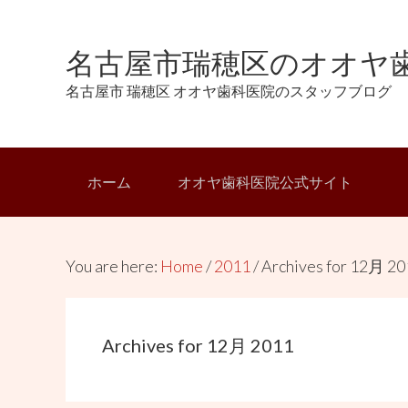
Skip
Skip
Skip
Skip
to
to
to
links
名古屋市瑞穂区のオオヤ歯
primary
content
primary
navigation
sidebar
名古屋市 瑞穂区 オオヤ歯科医院のスタッフブログ
Main
ホーム
オオヤ歯科医院公式サイト
navigation
You are here:
Home
/
2011
/
Archives for 12月 20
Archives for 12月 2011