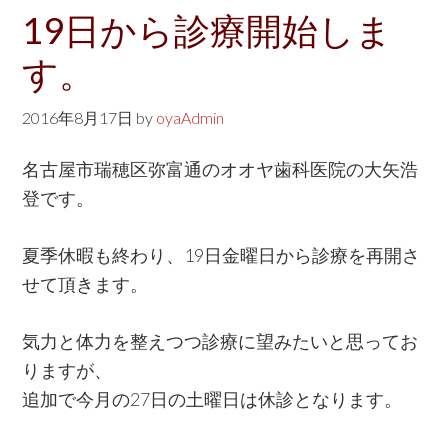
w
19日から診療開始しま
e
す。
b
s
2016年8月17日
by
oyaAdmin
i
t
名古屋市瑞穂区弥富通のオオヤ歯科医院の大矢浩
e
登です。
夏季休暇も終わり、19日金曜日から診療を再開さ
せて頂きます。
気力と体力を整えつつ診療に望みたいと思ってお
りますが、
追加で今月の27日の土曜日は休診となります。