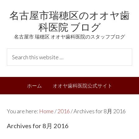
Skip
Skip
Skip
Skip
名古屋市瑞穂区のオオヤ歯
to
to
to
links
primary
content
primary
科医院 ブログ
navigation
sidebar
名古屋市 瑞穂区 オオヤ歯科医院のスタッフブログ
Header
S
Right
e
a
r
Main
ホーム
オオヤ歯科医院公式サイト
c
navigation
h
t
You are here:
Home
/
2016
/
Archives for 8月 2016
h
i
Archives for 8月 2016
s