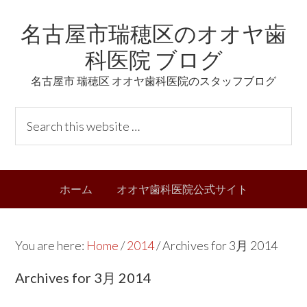
Skip
Skip
Skip
Skip
名古屋市瑞穂区のオオヤ歯
to
to
to
links
primary
content
primary
科医院 ブログ
navigation
sidebar
名古屋市 瑞穂区 オオヤ歯科医院のスタッフブログ
Header
S
Right
e
a
r
Main
ホーム
オオヤ歯科医院公式サイト
c
navigation
h
t
You are here:
Home
/
2014
/
Archives for 3月 2014
h
i
Archives for 3月 2014
s