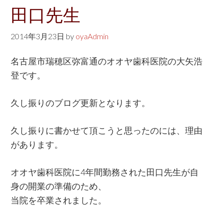
w
田口先生
e
b
2014年3月23日
by
oyaAdmin
s
名古屋市瑞穂区弥富通のオオヤ歯科医院の大矢浩
i
登です。
t
e
久し振りのブログ更新となります。
久し振りに書かせて頂こうと思ったのには、理由
があります。
オオヤ歯科医院に4年間勤務された田口先生が自
身の開業の準備のため、
当院を卒業されました。