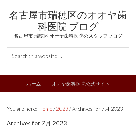
Skip
Skip
Skip
Skip
名古屋市瑞穂区のオオヤ歯
to
to
to
links
primary
content
primary
科医院 ブログ
navigation
sidebar
名古屋市 瑞穂区 オオヤ歯科医院のスタッフブログ
Header
S
Right
e
a
r
Main
ホーム
オオヤ歯科医院公式サイト
c
navigation
h
t
You are here:
Home
/
2023
/
Archives for 7月 2023
h
i
Archives for 7月 2023
s