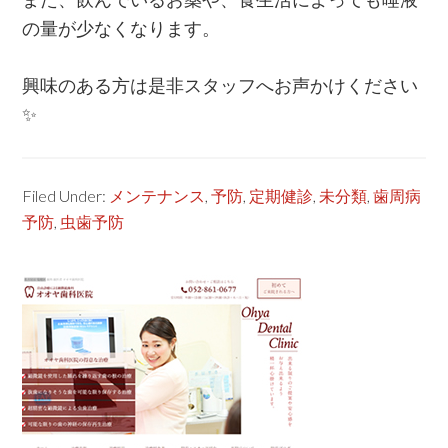
の量が少なくなります。
興味のある方は是非スタッフへお声かけください
✨
Filed Under:
メンテナンス
,
予防
,
定期健診
,
未分類
,
歯周病
予防
,
虫歯予防
Primary
Sidebar