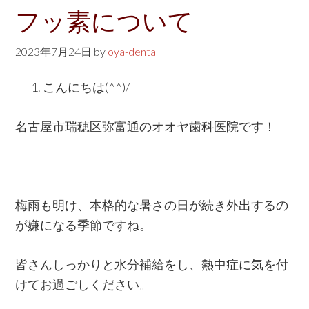
w
フッ素について
e
b
2023年7月24日
by
oya-dental
s
こんにちは(^^)/
i
t
名古屋市瑞穂区弥富通のオオヤ歯科医院です！
e
梅雨も明け、本格的な暑さの日が続き外出するの
が嫌になる季節ですね。
皆さんしっかりと水分補給をし、熱中症に気を付
けてお過ごしください。