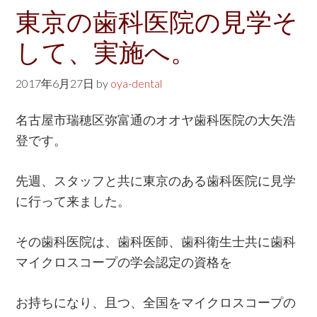
w
東京の歯科医院の見学そ
e
して、実施へ。
b
s
2017年6月27日
by
oya-dental
i
t
名古屋市瑞穂区弥富通のオオヤ歯科医院の大矢浩
e
登です。
先週、スタッフと共に東京のある歯科医院に見学
に行って来ました。
その歯科医院は、歯科医師、歯科衛生士共に歯科
マイクロスコープの学会認定の資格を
お持ちになり、且つ、全国をマイクロスコープの