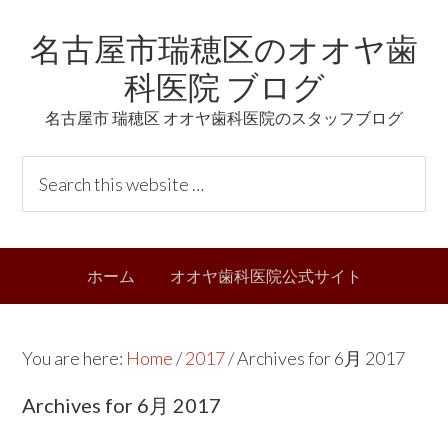
Skip
Skip
Skip
Skip
名古屋市瑞穂区のオオヤ歯
to
to
to
links
primary
content
primary
科医院 ブログ
navigation
sidebar
名古屋市 瑞穂区 オオヤ歯科医院のスタッフブログ
Header
S
Right
e
a
r
Main
ホーム
オオヤ歯科医院公式サイト
c
navigation
h
t
You are here:
Home
/
2017
/
Archives for 6月 2017
h
i
Archives for 6月 2017
s