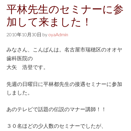
w
平林先生のセミナーに参
e
加して来ました！
b
s
2010年10月30日
by
oyaAdmin
i
t
みなさん、こんばんは。名古屋市瑞穂区のオオヤ
e
歯科医院の
大矢 浩登です。
先週の日曜日に平林都先生の接遇セミナーに参加
しました。
あのテレビで話題の伝説のマナー講師！！
３０名ほどの少人数のセミナーでしたが、