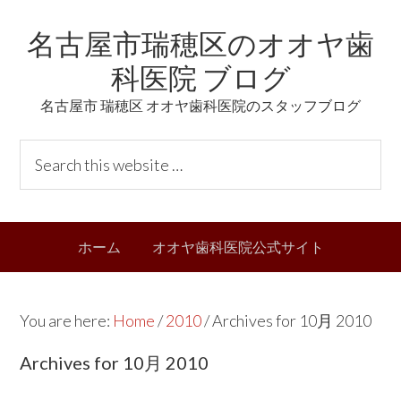
Skip
Skip
Skip
Skip
名古屋市瑞穂区のオオヤ歯
to
to
to
links
primary
content
primary
科医院 ブログ
navigation
sidebar
名古屋市 瑞穂区 オオヤ歯科医院のスタッフブログ
Header
S
Right
e
a
r
Main
ホーム
オオヤ歯科医院公式サイト
c
navigation
h
t
You are here:
Home
/
2010
/
Archives for 10月 2010
h
i
Archives for 10月 2010
s