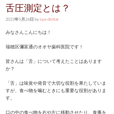
w
舌圧測定とは？
e
b
2023年5月26日
by
oya-dental
s
みなさんこんにちは！
i
t
瑞穂区彌富通のオオヤ歯科医院です！
e
皆さんは「舌」について考えたことはあります
か？
「舌」は味覚や発音で大切な役割を果たしていま
すが、食べ物を噛むときにも重要な役割がありま
す。
口の中の食べ物を右や左に移動させたり、食事を