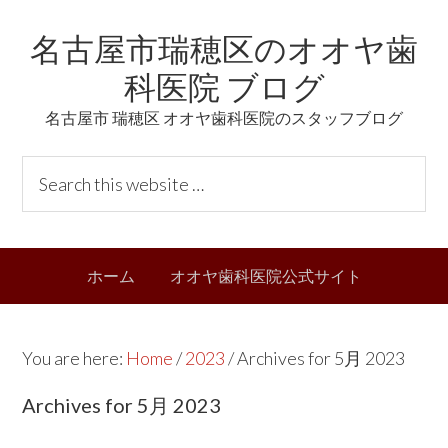
Skip
Skip
Skip
Skip
名古屋市瑞穂区のオオヤ歯
to
to
to
links
primary
content
primary
科医院 ブログ
navigation
sidebar
名古屋市 瑞穂区 オオヤ歯科医院のスタッフブログ
Header
S
Right
e
a
r
Main
ホーム
オオヤ歯科医院公式サイト
c
navigation
h
t
You are here:
Home
/
2023
/
Archives for 5月 2023
h
i
Archives for 5月 2023
s