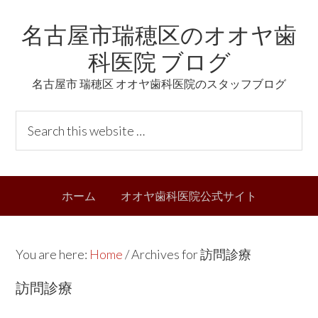
Skip
Skip
Skip
Skip
名古屋市瑞穂区のオオヤ歯
to
to
to
links
primary
content
primary
科医院 ブログ
navigation
sidebar
名古屋市 瑞穂区 オオヤ歯科医院のスタッフブログ
Header
S
Right
e
a
r
Main
ホーム
オオヤ歯科医院公式サイト
c
navigation
h
t
You are here:
Home
/
Archives for 訪問診療
h
i
訪問診療
s