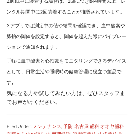
2.睡眠中に装着する場合は、1回につき約4時間以上、レ
ンタル期間中に2回装着することが推奨されています 。
3.アプリでは測定中の値や結果を確認でき、血中酸素や
脈拍の閾値を設定すると、閾値を超えた際にバイブレー
ションで通知されます 。
手軽に血中酸素と心拍数をモニタリングできるデバイス
として、日常生活や睡眠時の健康管理に役立つ製品で
す
。
気になる方や試してみたい方は、ぜひスタッフま
でお声がけください。
Filed Under:
メンテナンス
,
予防
,
名古屋 歯科 オオヤ歯科
医院からのお知らせ
,
定期健診
,
歯周病予防
,
虫歯予防
,
訪