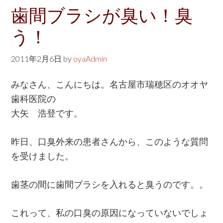
w
歯間ブラシが臭い！臭
e
う！
b
s
2011年2月6日
by
oyaAdmin
i
t
みなさん、こんにちは。名古屋市瑞穂区のオオヤ
e
歯科医院の
大矢 浩登です。
昨日、口臭外来の患者さんから、このような質問
を受けました。
歯茎の間に歯間ブラシを入れると臭うのです。。
これって、私の口臭の原因になっていないでしょ