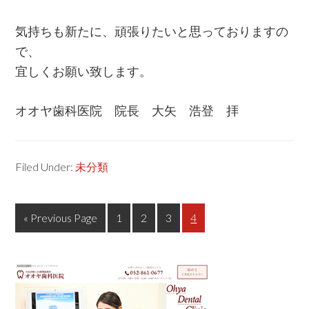
気持ちも新たに、頑張りたいと思っておりますの
で、
宜しくお願い致します。
オオヤ歯科医院 院長 大矢 浩登 拝
Filed Under:
未分類
« Previous Page
Page
1
Page
2
Page
3
Page
4
Primary
Sidebar