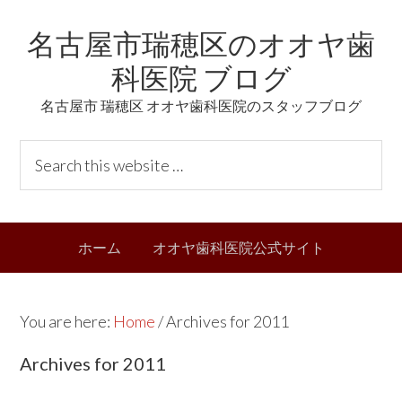
Skip
Skip
Skip
Skip
名古屋市瑞穂区のオオヤ歯
to
to
to
links
primary
content
primary
科医院 ブログ
navigation
sidebar
名古屋市 瑞穂区 オオヤ歯科医院のスタッフブログ
Header
S
Right
e
a
r
Main
ホーム
オオヤ歯科医院公式サイト
c
navigation
h
t
You are here:
Home
/
Archives for 2011
h
i
Archives for 2011
s