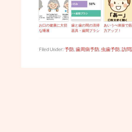
お口の健康に大切
歯と歯の間の清掃
あいうべ体操で筋
な唾液
器具・歯間ブラシ
力アップ！
Filed Under:
予防
,
歯周病予防
,
虫歯予防
,
訪問