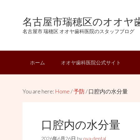
Skip
Skip
Skip
Skip
to
to
to
links
名古屋市瑞穂区のオオヤ歯
primary
content
primary
navigation
sidebar
名古屋市 瑞穂区 オオヤ歯科医院のスタッフブログ
Main
ホーム
オオヤ歯科医院公式サイト
navigation
You are here:
Home
/
予防
/
口腔内の水分量
口腔内の水分量
2026年6月26日
by
oya-dental