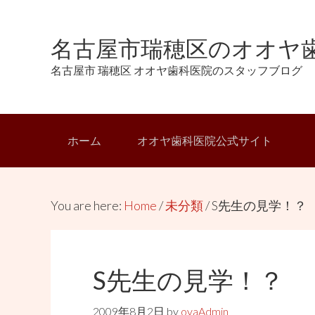
Skip
Skip
Skip
Skip
to
to
to
links
名古屋市瑞穂区のオオヤ歯
primary
content
primary
navigation
sidebar
名古屋市 瑞穂区 オオヤ歯科医院のスタッフブログ
Main
ホーム
オオヤ歯科医院公式サイト
navigation
You are here:
Home
/
未分類
/
S先生の見学！？
S先生の見学！？
2009年8月2日
by
oyaAdmin