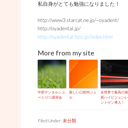
私自身がとても勉強になりました！
http://www3.starcat.ne.jp/~oyadent/
http://oyadental.jp/
http://oyadental-bps.jp/index.html
More from my site
中部デンタルショ
新しい口腔内ジェ
全世界で最高の画
ーとAED講習会
ル
質ハイビジョンレ
ントゲン導入！
Filed Under:
未分類