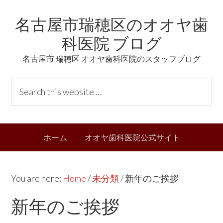
Skip
Skip
Skip
Skip
名古屋市瑞穂区のオオヤ歯
to
to
to
links
primary
content
primary
科医院 ブログ
navigation
sidebar
名古屋市 瑞穂区 オオヤ歯科医院のスタッフブログ
Header
S
Right
e
a
r
Main
ホーム
オオヤ歯科医院公式サイト
c
navigation
h
t
You are here:
Home
/
未分類
/
新年のご挨拶
h
i
新年のご挨拶
s