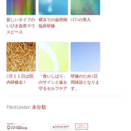
新しいタイプの
横浜での歯周病
LEDの導入
いびき改善マウ
臨床研修
スピース
2月１１日は院
「食いしばり」
研修のため2日
内研修会！
のサインと歯を
間休診となりま
守るセルフケア
す。
Filed Under:
未分類
Primary