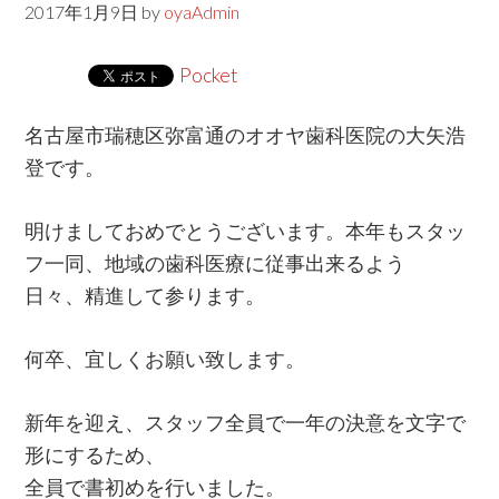
w
2017年1月9日
by
oyaAdmin
e
Pocket
b
s
名古屋市瑞穂区弥富通のオオヤ歯科医院の大矢浩
i
登です。
t
e
明けましておめでとうございます。本年もスタッ
フ一同、地域の歯科医療に従事出来るよう
日々、精進して参ります。
何卒、宜しくお願い致します。
新年を迎え、スタッフ全員で一年の決意を文字で
形にするため、
全員で書初めを行いました。