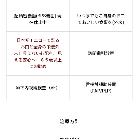
超精密義歯(BPS義歯) 現
いつまでもご自身のお口
在休止中
でおいしい食事を(外来)
日本初！エコーで診る
「お口と全身の栄養外
来」見えない心配を、見
訪問歯科診療
える安心へ ６５歳以上
にお勧め
舌接触補助装置
嚥下内視鏡検査（VE）
（PAP/PLP）
治療方針