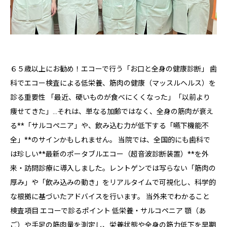
６５歳以上にお勧め！エコーで行う「お口と全身の健康診断」 歯
科でエコー検査による低栄養、筋肉の健康（マッスルヘルス）を
診る重要性 「最近、硬いものが食べにくくなった」「以前より
痩せてきた」…それは、単なる加齢ではなく、全身の筋肉が衰え
る**「サルコペニア」や、飲み込む力が低下する「嚥下機能不
全」**のサインかもしれません。 当院では、全国的にも歯科で
は珍しい**最新のポータブルエコー（超音波診断装置）**を外
来・訪問診療に導入しました。レントゲンでは写らない「筋肉の
厚み」や「飲み込みの動き」をリアルタイムで可視化し、科学的
な根拠に基づいたアドバイスを行います。 当外来でわかること
検査項目 エコーで診るポイント 低栄養・サルコペニア 顎（あ
ご）や手足の筋肉量を測定し、栄養状態や全身の筋力低下を早期