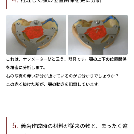
推理した顎の位置関係を更に分析
これは、ナソメーターMと云う、器具です。
顎の上下の位置関係
を精密に分析
します。
右の写真の赤い部分が抜けているのがお分かりでしょうか？
この赤く抜けた所が、顎の動きを記録しています。
5.
義歯作成時の材料が従来の物と、まったく違