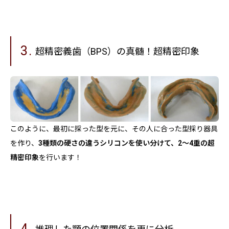
3.
超精密義歯（BPS）の真髄！超精密印象
このように、最初に採った型を元に、その人に合った型採り器具
を作り、
3種類の硬さの違うシリコンを使い分けて、2～4重の超
精密印象
を行います！
4.