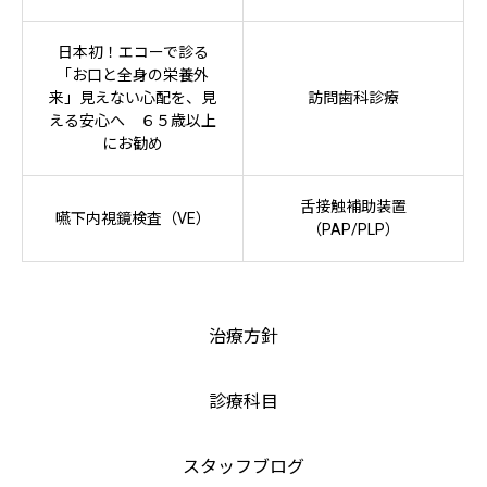
日本初！エコーで診る
「お口と全身の栄養外
来」見えない心配を、見
訪問歯科診療
える安心へ ６５歳以上
にお勧め
舌接触補助装置
嚥下内視鏡検査（VE）
（PAP/PLP）
治療方針
診療科目
スタッフブログ