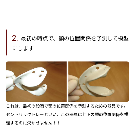
2.
最初の時点で、顎の位置関係を予測して模型
にします
これは、最初の段階で顎の位置関係を予測するための器具です。
セントリックトレーといい、この器具は
上下の顎の位置関係を推
理
するのに欠かせません！！