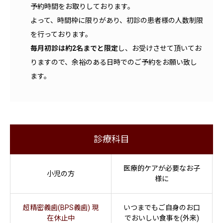
予約時間をお取りしております。
よって、時間枠に限りがあり、初診の患者様の人数制限
を行っております。
毎月初診は約2名までと限定
し、お受けさせて頂いてお
りますので、余裕のある日時でのご予約をお願い致し
ます。
診療科目
医療的ケアが必要なお子
小児の方
様に
超精密義歯(BPS義歯) 現
いつまでもご自身のお口
在休止中
でおいしい食事を(外来)