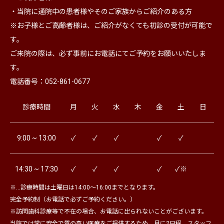
・当院に通院中の患者様やそのご家族からご紹介のある方
※お子様とご高齢者様は、ご紹介がなくても初診の受付が可能で
す。
ご来院の際は、必ず事前にお電話にてご予約をお願いいたしま
す。
電話番号：052-861-0677
診療時間
月
火
水
木
金
土
日
9:00 ~ 13:00
✓
✓
✓
✓
✓
14:30 ~ 17:30
✓
✓
✓
✓
✓※
※…診療時間は土曜日は14:00～16:00までとなります。
完全予約制（お電話で必ずご予約ください。）
※訪問歯科診療等で不在の場合、お電話に出られないことがございます。
当院では常に安全で質の高い医療をご提供するため、月に2日程、スタッフ